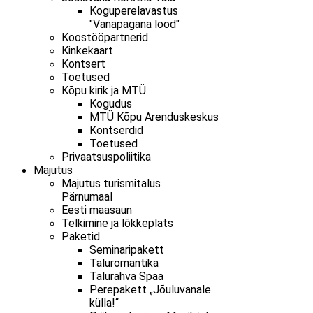
Koguperelavastus
"Vanapagana lood"
Koostööpartnerid
Kinkekaart
Kontsert
Toetused
Kõpu kirik ja MTÜ
Kogudus
MTÜ Kõpu Arenduskeskus
Kontserdid
Toetused
Privaatsuspoliitika
Majutus
Majutus turismitalus
Pärnumaal
Eesti maasaun
Telkimine ja lõkkeplats
Paketid
Seminaripakett
Taluromantika
Talurahva Spaa
Perepakett „Jõuluvanale
külla!“