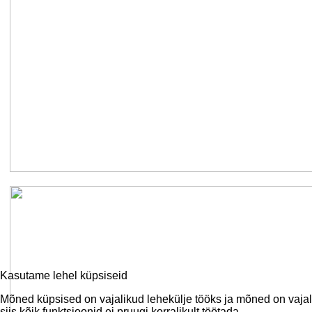
Kasutame lehel küpsiseid
Mõned küpsised on vajalikud lehekülje tööks ja mõned on vajal
siis kõik funktsioonid ei pruugi korralikult töötada.