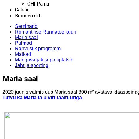
CHI Pärnu
Galerii
Broneeri siit
Seminarid
Romantilise Rannatee küün
Maria saal
Pulmad
Rahvuslik programm
Matkad
Mänguväljak ja palliplatsid
Jaht ja sporting
Maria saal
2020 juunis valmis uus Maria saal 300 m² avatava klaasseinag
Tutvu ka Maria talu virtuaaltuuriga.