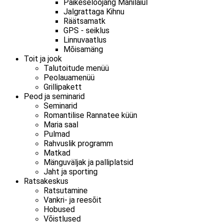
Päikeseloojang Manilaiul
Jalgrattaga Kihnu
Räätsamatk
GPS - seiklus
Linnuvaatlus
Mõisamäng
Toit ja jook
Talutoitude menüü
Peolauamenüü
Grillipakett
Peod ja seminarid
Seminarid
Romantilise Rannatee küün
Maria saal
Pulmad
Rahvuslik programm
Matkad
Mänguväljak ja palliplatsid
Jaht ja sporting
Ratsakeskus
Ratsutamine
Vankri- ja reesõit
Hobused
Võistlused