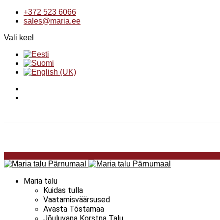
+372 523 6066
sales@maria.ee
Vali keel
Maria talu
Kuidas tulla
Vaatamisväärsused
Avasta Tõstamaa
Jõuluvana Korstna Talu